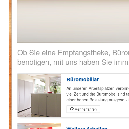
Ob Sie eine Empfangstheke, Büro
benötigen, mit uns haben Sie imme
Büromobiliar
An unseren Arbeitsplätzen verbrin
viel Zeit und die Büromöbel sind t
einer hohen Belastung ausgesetzt
Auswahl des richtigen Materials u
Mehr erfahren
Anpassung auf Ihre persönlichen
Anforderungen garantieren Ihnen l
ein schönes Arbeitsumfeld.