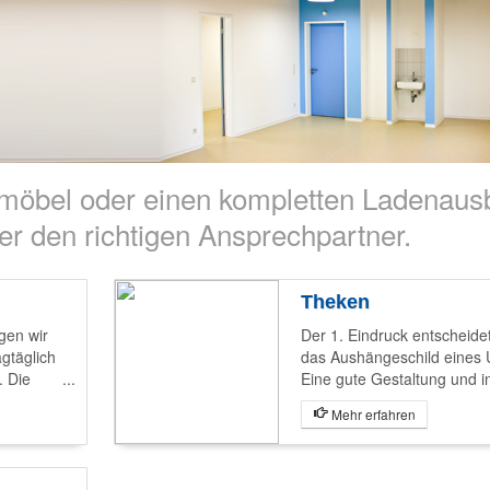
möbel oder einen kompletten Ladenaus
r den richtigen Ansprechpartner.
Theken
gen wir
Der 1. Eindruck entscheide
agtäglich
das Aushängeschild eines
. Die
Eine gute Gestaltung und in
nd die
Funktionalität sind Vorauss
Mehr erfahren
werden Ihre Wünsche dies
angfristig
umsetzen.